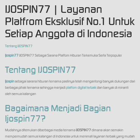
IJOSPIN77 | Layanan
Platfrom Eksklusif No.1 Untuk
Setiap Anggota di Indonesia
Tentang IJOSPIN77
Ijospin77
IJOSPIN77 Sebagai Sarana Platfom Hiburan Terkemuka Serta Terpopuler
Tentang IJOSPIN77
Ijospin
sebagai sarana hiburan ternama pastinya telah mengantongi banyak dukungan dari
berbagai pihak ternama sehingga menjadi
platfom digital terbaik
dan banyak di minanti
oleh semua kalangan
Bagaimana Menjadi Bagian
Ijospin77?
Mudahnya ditemukan diberbagai media ternama
IJOSPIN77
dimana akan semakin
mempermudah semua kalangan di Indonesia untuk menimati layanan terbaik yang mudah