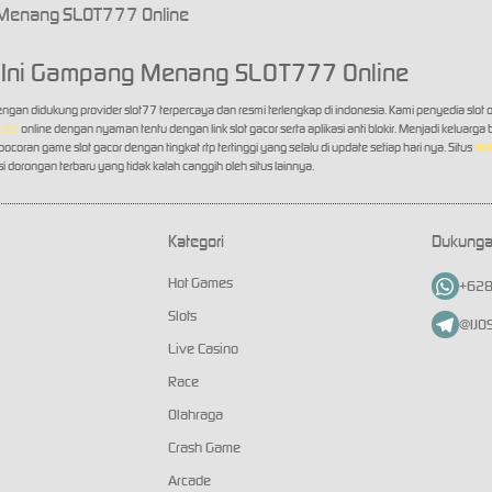
ng Menang SLOT777 Online
ari Ini Gampang Menang SLOT777 Online
engan didukung provider slot77 terpercaya dan resmi terlengkap di indonesia. Kami penyedia slo
n
slot
online dengan nyaman tentu dengan link slot gacor serta aplikasi anti blokir. Menjadi keluarga 
bocoran game slot gacor dengan tingkat rtp tertinggi yang selalu di update setiap hari nya. Situs
slo
i dorongan terbaru yang tidak kalah canggih oleh situs lainnya.
Kategori
Dukung
Hot Games
+62
Slots
@IJO
Live Casino
Race
Olahraga
Crash Game
Arcade