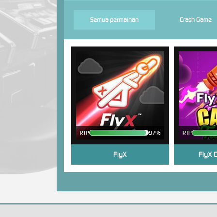
Semua permainan
Crash Game
RTP
97%
RTP
FlyX
FlyX 