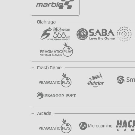
Olahraga
Crash Game
Arcade