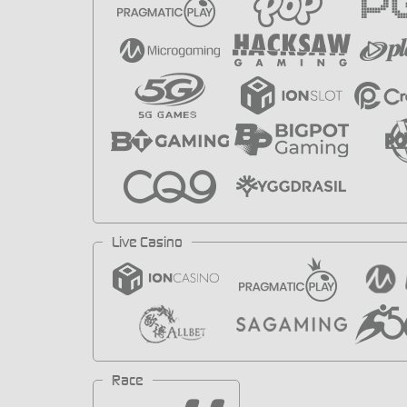
Live Casino
Race