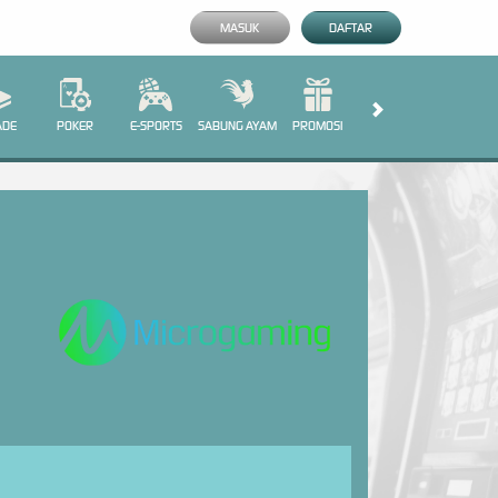
MASUK
DAFTAR
ADE
POKER
E-SPORTS
SABUNG AYAM
PROMOSI