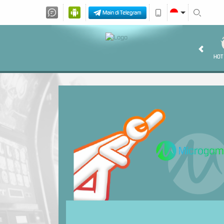
Main di Telegram
HOT