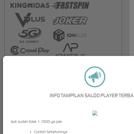
INFO TAMPILAN SALDO PLAYER TERB
Jadi sudah tidak 1:1000 ya pak
Contoh Sebelumnya