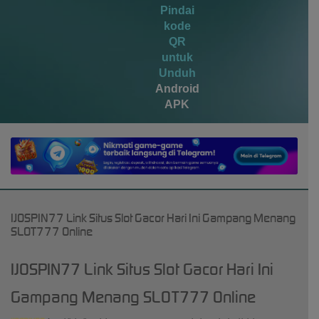
Pindai
kode
QR
untuk
Unduh
Android
APK
IJOSPIN77 Link Situs Slot Gacor Hari Ini Gampang Menang
SLOT777 Online
IJOSPIN77 Link Situs Slot Gacor Hari Ini
Gampang Menang SLOT777 Online