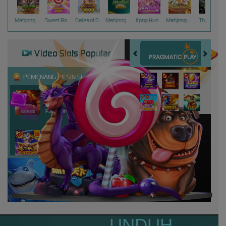
Mahjong Wins 3 – Black Scatter
Sweet Bonanza 2500
Gates of Olympus 1000
Mahjong Ways 2
Kpop Hunter Zeus
Mahjong Legend
The Crypt
Video Slots Popular
PEMENANG MESIN SLOT
bawasu****a
IDR
12,153,000.00
Fire Stampede Ultimate
y**i
IDR
3,015,600.00
Gates of Olympus Super
Scatter
endo****4
IDR
2,921,600.00
Gates of Olympus 1000
bakks****w
IDR
2,069,250.00
UNDUH