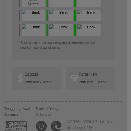
* Selama bank maintenance dan bank offline deposit dan
penarikan tidak dapat diproses
Deposit
Penarikan
Rata-rata 2 Menit
Rata-rata 3 Menit
Tanggung Jawab
Browser Yang
Bermain
Didukung
©2026 IJOSPIN77. Hak cipta
dilindungi | 18+