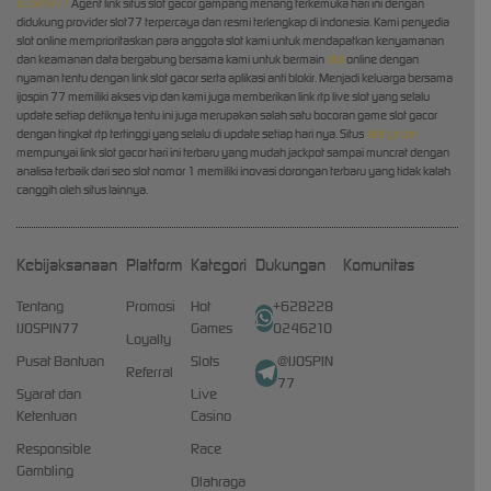
IJOSPIN77
Agent link situs slot gacor gampang menang terkemuka hari ini dengan
didukung provider slot77 terpercaya dan resmi terlengkap di indonesia. Kami penyedia
slot online memprioritaskan para anggota slot kami untuk mendapatkan kenyamanan
dan keamanan data bergabung bersama kami untuk bermain
slot
online dengan
nyaman tentu dengan link slot gacor serta aplikasi anti blokir. Menjadi keluarga bersama
ijospin 77 memiliki akses vip dan kami juga memberikan link rtp live slot yang selalu
update setiap detiknya tentu ini juga merupakan salah satu bocoran game slot gacor
dengan tingkat rtp tertinggi yang selalu di update setiap hari nya. Situs
slot gacor
mempunyai link slot gacor hari ini terbaru yang mudah jackpot sampai muncrat dengan
analisa terbaik dari seo slot nomor 1 memiliki inovasi dorongan terbaru yang tidak kalah
canggih oleh situs lainnya.
Kebijaksanaan
Platform
Kategori
Dukungan
Komunitas
Tentang
Promosi
Hot
+628228
IJOSPIN77
Games
0246210
Loyalty
Pusat Bantuan
Slots
@IJOSPIN
Referral
77
Syarat dan
Live
Ketentuan
Casino
Responsible
Race
Gambling
Olahraga