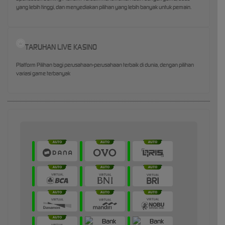
yang lebih tinggi, dan menyediakan pilihan yang lebih banyak untuk pemain.
TARUHAN LIVE KASINO
Platform Pilihan bagi perusahaan-perusahaan terbaik di dunia, dengan pilihan
variasi game terbanyak