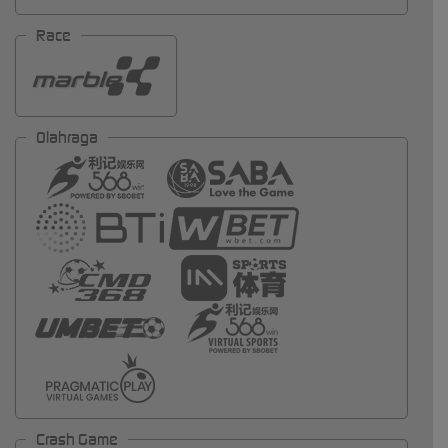
Race
Olahraga
Crash Game