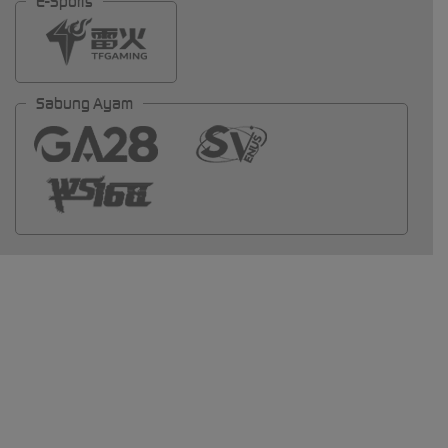
E-Sports
Sabung Ayam