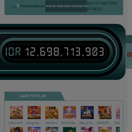
Jum, 07-Agt-2026
Pemberitahuan
ktu ini, PP Virtual Sports permainan tidak akan tersedia. Kami memohon maaf atas ketidaknyam
01.26.53
IDR
12,698,713,903
Li
GAME POPULER
Gates of Olympus POP
Bang Gacor 1000
Nezha 2
Mochi Mania 1000
Way of Ninja
BANDITO RETURNS
Gates of Olympus Roulette