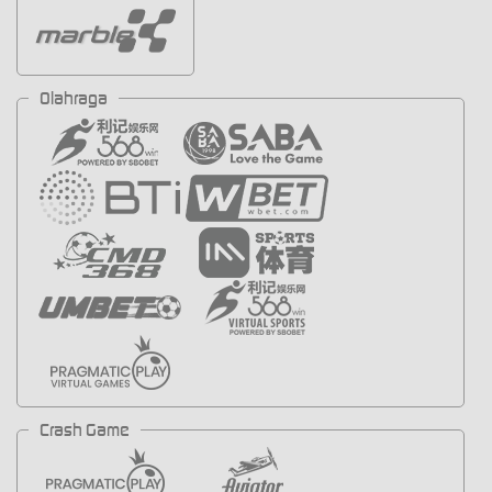
Olahraga
Crash Game