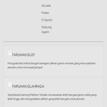
Arcade
Poker
E-Sports
Sabung
Ayam
TARUHAN SLOT
Penyedia slot online dengan beragam pilihan game menarik yang memudahkan
pemain untuk mencapai jackpot
TARUHAN OLAHRAGA
Sportsbook Gaming Platform Terbaik menawarkan lebih banyak game, odds yang
lebih tinggi, dan menyediakan pilihan yang lebih banyak untuk pemain.