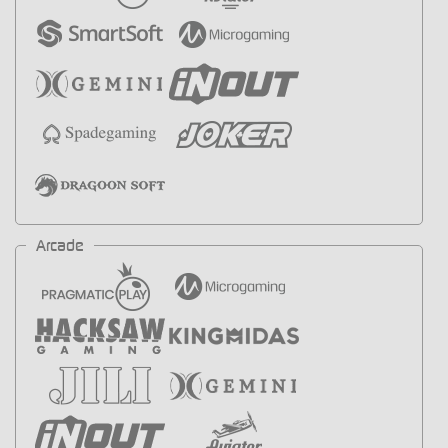
Arcade