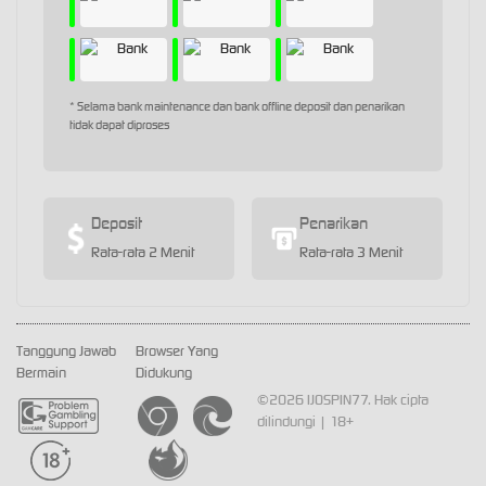
* Selama bank maintenance dan bank offline deposit dan penarikan
tidak dapat diproses
Deposit
Penarikan
Rata-rata 2 Menit
Rata-rata 3 Menit
Tanggung Jawab
Browser Yang
Bermain
Didukung
©2026 IJOSPIN77. Hak cipta
dilindungi | 18+