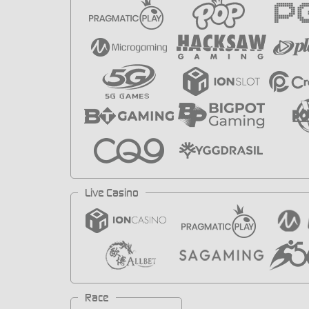
Live Casino
Race