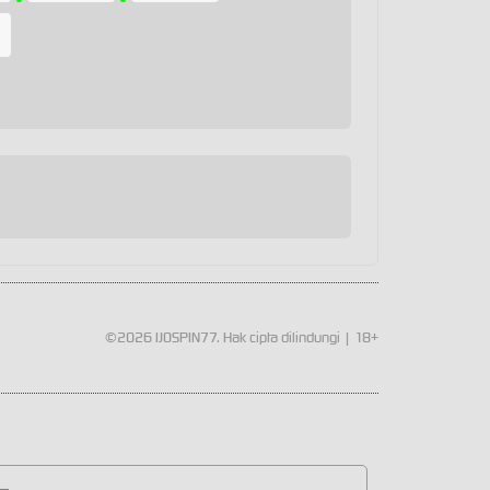
©2026 IJOSPIN77. Hak cipta dilindungi | 18+