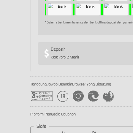
* Selama bank maintenance dan bank offline deposit dan penarik
Deposit
Rata-rata 2 Menit
Tanggung Jawab Bermain
Browser Yang Didukung
Platform Penyedia Layanan
Slots