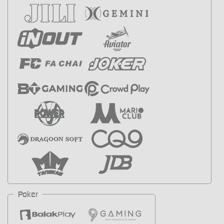
Poker