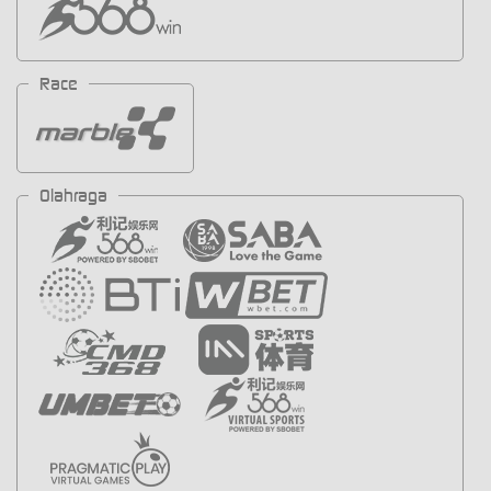
Race
Olahraga