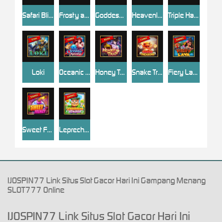
Safari Blitz
Frosty and Flamy
Goddess Of Egypt
Heavenly Fortunes 2
Triple Happiness
Loki
Oceanic Melodies
Honey Trap
Snake Treasure
Fiery Lava
Sweet Frenzy
Leprechaun Bonanza
IJOSPIN77 Link Situs Slot Gacor Hari Ini Gampang Menang
SLOT777 Online
IJOSPIN77 Link Situs Slot Gacor Hari Ini