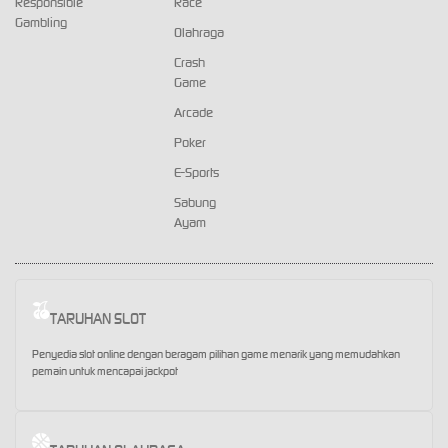
Responsible
Race
Gambling
Olahraga
Crash
Game
Arcade
Poker
E-Sports
Sabung
Ayam
TARUHAN SLOT
Penyedia slot online dengan beragam pilihan game menarik yang memudahkan
pemain untuk mencapai jackpot