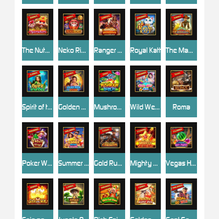
The Nutcrackers
Neko Riches
Ranger Showdown
Royal Katt
The Maya Myth
Spirit of the Sea
Golden Moon Empire
Mushroom Bandit
Wild Wet Win
Roma
Poker Ways
Summer Splash Paradise
Gold Rush Cowboys
Mighty Sevens
Vegas Hot Fruit