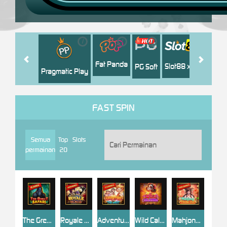
i
i
i
i
i
Facha
Fat Panda
Slot88 x PP
PG Soft
Pragmatic Play
FAST SPIN
Semua
Top
Slots
permainan
20
The Great Safari
Royale House
Adventure To The West
Wild Calavera
Mahjong Princess