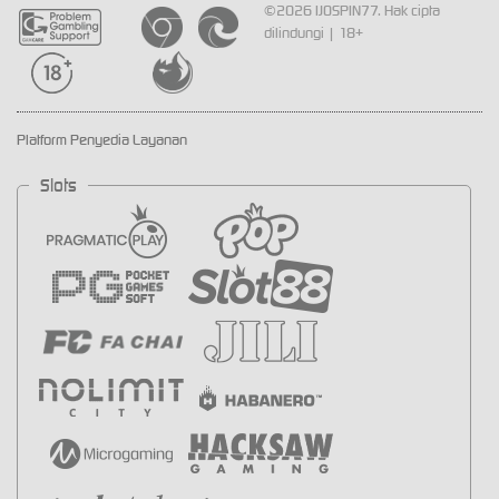
©2026 IJOSPIN77. Hak cipta
dilindungi | 18+
Platform Penyedia Layanan
Slots