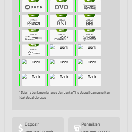
* Selama bank maintenance dan bank offline deposit dan penarikan
tidak dapat diproses
Deposit
Penarikan