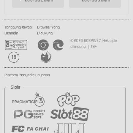
Rata-rata 2 Menit
Rata-rata 3 Menit
Tanggung Jawab
Browser Yang
Bermain
Didukung
©2026 IJOSPIN77. Hak cipta
dilindungi | 18+
Platform Penyedia Layanan
Slots