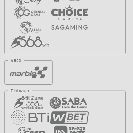
Race
Olahraga