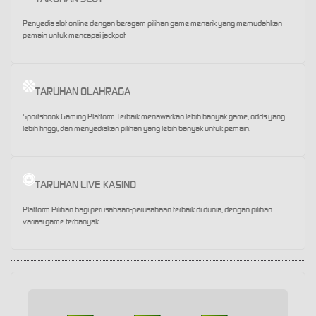
Penyedia slot online dengan beragam pilihan game menarik yang memudahkan
pemain untuk mencapai jackpot
TARUHAN OLAHRAGA
Sportsbook Gaming Platform Terbaik menawarkan lebih banyak game, odds yang
lebih tinggi, dan menyediakan pilihan yang lebih banyak untuk pemain.
TARUHAN LIVE KASINO
Platform Pilihan bagi perusahaan-perusahaan terbaik di dunia, dengan pilihan
variasi game terbanyak