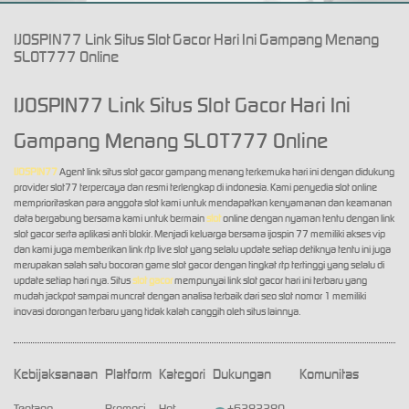
IJOSPIN77 Link Situs Slot Gacor Hari Ini Gampang Menang
SLOT777 Online
IJOSPIN77 Link Situs Slot Gacor Hari Ini
Gampang Menang SLOT777 Online
IJOSPIN77
Agent link situs slot gacor gampang menang terkemuka hari ini dengan didukung
provider slot77 terpercaya dan resmi terlengkap di indonesia. Kami penyedia slot online
memprioritaskan para anggota slot kami untuk mendapatkan kenyamanan dan keamanan
data bergabung bersama kami untuk bermain
slot
online dengan nyaman tentu dengan link
slot gacor serta aplikasi anti blokir. Menjadi keluarga bersama ijospin 77 memiliki akses vip
dan kami juga memberikan link rtp live slot yang selalu update setiap detiknya tentu ini juga
merupakan salah satu bocoran game slot gacor dengan tingkat rtp tertinggi yang selalu di
update setiap hari nya. Situs
slot gacor
mempunyai link slot gacor hari ini terbaru yang
mudah jackpot sampai muncrat dengan analisa terbaik dari seo slot nomor 1 memiliki
inovasi dorongan terbaru yang tidak kalah canggih oleh situs lainnya.
Kebijaksanaan
Platform
Kategori
Dukungan
Komunitas
Tentang
Promosi
Hot
+6282280