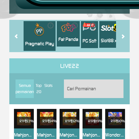
i
i
i
i
i
Facha
Fat Panda
Slot88 x PP
PG Soft
Pragmatic Play
LIVE22
Semua
Top
Slots
permainan
20
RTP
93%
RTP
94%
RTP
92%
RTP
89%
RTP
90%
Mahjong Gold: Dragon
Mahjong Gold: Phoenix
Mahjong Gold: Lion
Mahjong Gold: Tiger
Wonders of Giza Pyramid