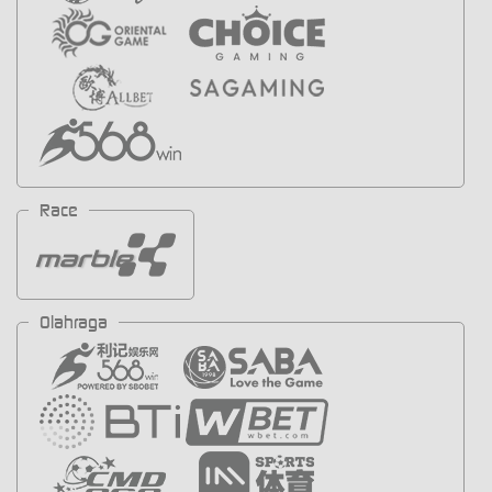
Race
Olahraga