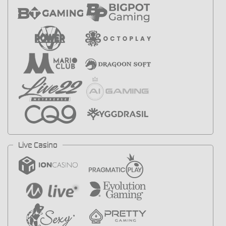
Live Casino