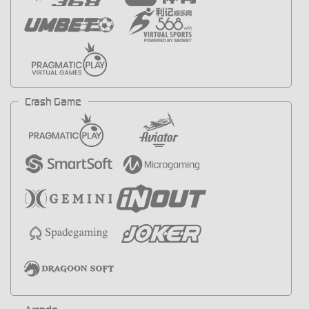
Crash Game