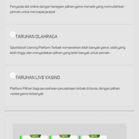
Penyedia slot online dengan beragam pilihan game menarik yang memudahkan
pemain untuk mencapai jackpot
TARUHAN OLAHRAGA
Sportsbook Gaming Platform Terbaik menawarkan lebih banyak game, odds yang
lebih tinggi, dan menyediakan pilihan yang lebih banyak untuk pemain.
TARUHAN LIVE KASINO
Platform Pilihan bagi perusahaan-perusahaan terbaik di dunia, dengan pilihan
variasi game terbanyak