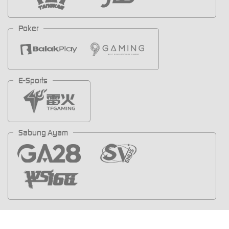
Poker
E-Sports
Sabung Ayam