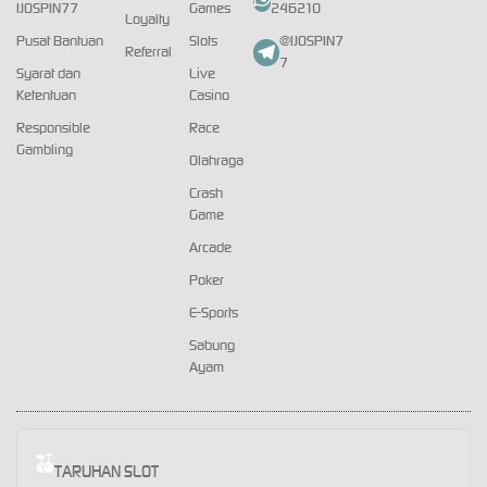
IJOSPIN77
Games
246210
Loyalty
Pusat Bantuan
Slots
@IJOSPIN7
Referral
7
Syarat dan
Live
Ketentuan
Casino
Responsible
Race
Gambling
Olahraga
Crash
Game
Arcade
Poker
E-Sports
Sabung
Ayam
TARUHAN SLOT