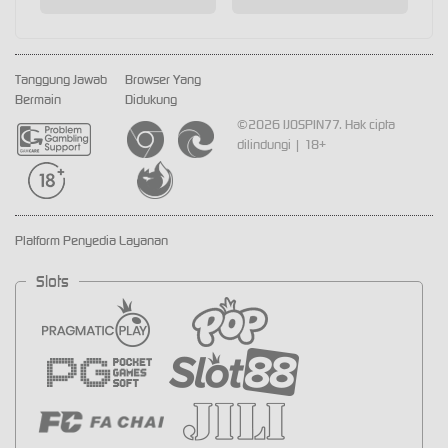
Tanggung Jawab
Browser Yang
Bermain
Didukung
©2026 IJOSPIN77. Hak cipta
dilindungi | 18+
Platform Penyedia Layanan
Slots