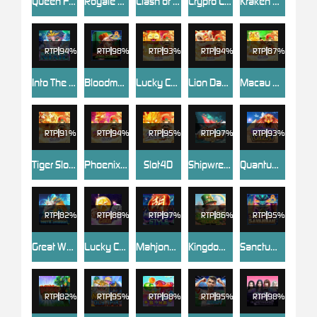
Queen Femida 2
Royale Ace
Clash of Olympus
Crypto Coin
Kraken Queen
RTP
94%
RTP
98%
RTP
93%
RTP
94%
RTP
87%
Into The Fay: Nixie
Bloodmoon Amazonia
Lucky Cat Slot4D
Lion Dance Slot4D
Macau Slot4D
RTP
91%
RTP
94%
RTP
95%
RTP
97%
RTP
93%
Tiger Slot4D
Phoenix Slot4D
Slot4D
Shipwrecked Riches
Quantum Of Giza
RTP
82%
RTP
88%
RTP
97%
RTP
86%
RTP
95%
Great Wall of Meta Dragon
Lucky Coins
Mahjong Style
Kingdom of Luck
Sanctum Of Savanah
RTP
82%
RTP
95%
RTP
98%
RTP
95%
RTP
98%