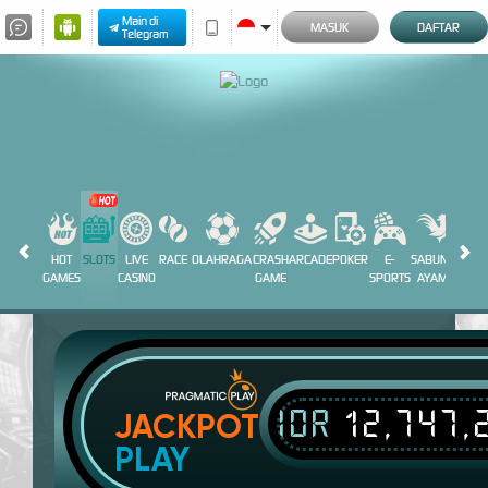
Main di
MASUK
DAFTAR
Telegram
HOT
SLOTS
LIVE
RACE
OLAHRAGA
CRASH
ARCADE
POKER
E-
SABUNG
PROM
GAMES
CASINO
GAME
SPORTS
AYAM
IDR
12,747,
JACKPOT
PLAY