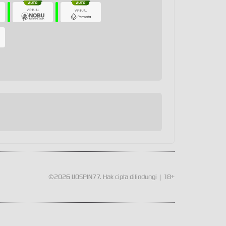
©2026 IJOSPIN77. Hak cipta dilindungi | 18+