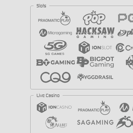
Slots
Live Casino