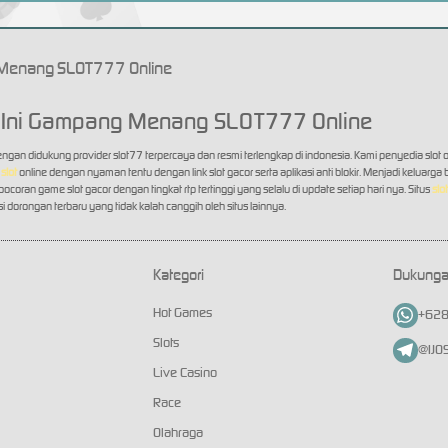
ng Menang SLOT777 Online
ari Ini Gampang Menang SLOT777 Online
engan didukung provider slot77 terpercaya dan resmi terlengkap di indonesia. Kami penyedia slo
n
slot
online dengan nyaman tentu dengan link slot gacor serta aplikasi anti blokir. Menjadi keluarga 
bocoran game slot gacor dengan tingkat rtp tertinggi yang selalu di update setiap hari nya. Situs
slo
i dorongan terbaru yang tidak kalah canggih oleh situs lainnya.
Kategori
Dukung
Hot Games
+62
Slots
@IJO
Live Casino
Race
Olahraga