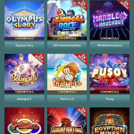
Olympus Glory
KM Virtual Animal Race
KM Marble Knockout
Belangkai 2
Thai Hi Lo 2
Pusoy