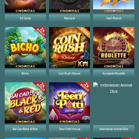
32 Cards
Baccarat
Cash Rocket
Bicho
Coin Rush Deluxe
European Roulette
Bai Cao Black & Red
Teen Patti Versus
Indonesian Animal Dice