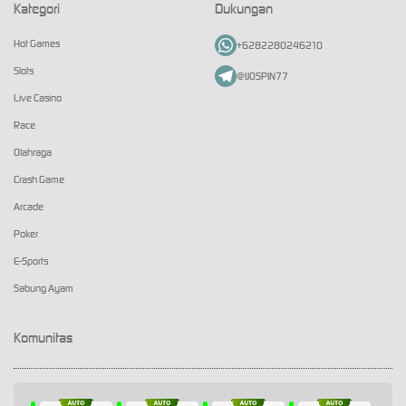
Kategori
Dukungan
Hot Games
+6282280246210
Slots
@IJOSPIN77
Live Casino
Race
Olahraga
Crash Game
Arcade
Poker
E-Sports
Sabung Ayam
Komunitas