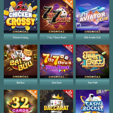
Chicken Crossy
7 Up 7 Down Rush
Elite Aviator Club
Bai Buu
Dice Duet
Teen Patti