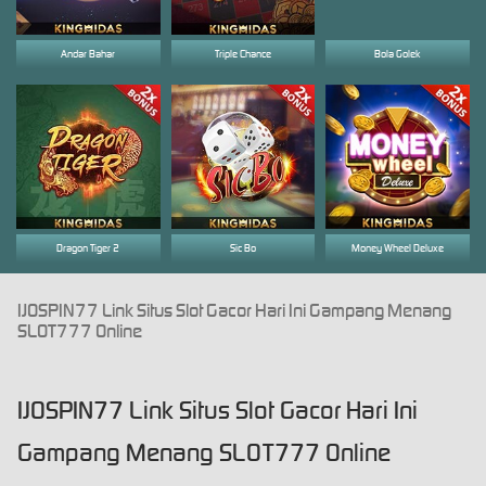
Andar Bahar
Triple Chance
Bola Golek
Dragon Tiger 2
Sic Bo
Money Wheel Deluxe
IJOSPIN77 Link Situs Slot Gacor Hari Ini Gampang Menang
SLOT777 Online
IJOSPIN77 Link Situs Slot Gacor Hari Ini
Gampang Menang SLOT777 Online