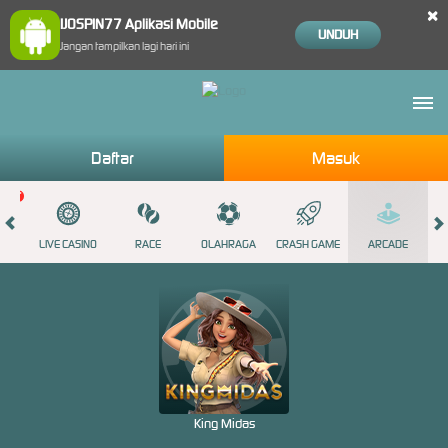
×
IJOSPIN77 Aplikasi Mobile
UNDUH
Jangan tampilkan lagi hari ini
Daftar
Masuk
S
LIVE CASINO
RACE
OLAHRAGA
CRASH GAME
ARCADE
King Midas