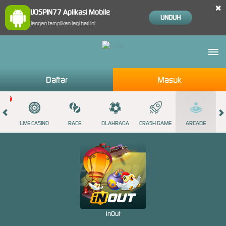
×
IJOSPIN77 Aplikasi Mobile
UNDUH
Jangan tampilkan lagi hari ini
Daftar
Masuk
S
LIVE CASINO
RACE
OLAHRAGA
CRASH GAME
ARCADE
InOut