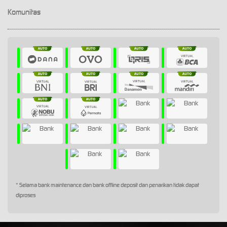
Komunitas
* Selama bank maintenance dan bank offline deposit dan penarikan tidak dapat
diproses