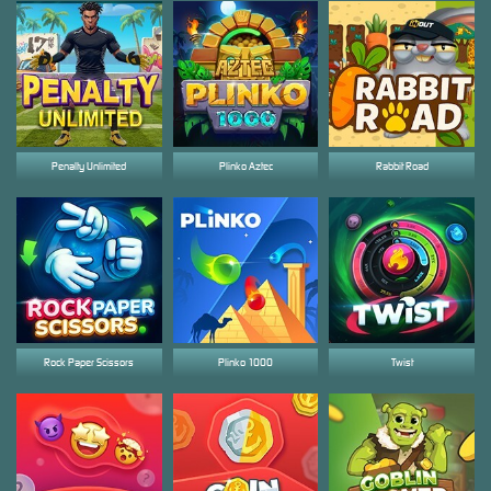
Penalty Unlimited
Plinko Aztec
Rabbit Road
Rock Paper Scissors
Plinko 1000
Twist