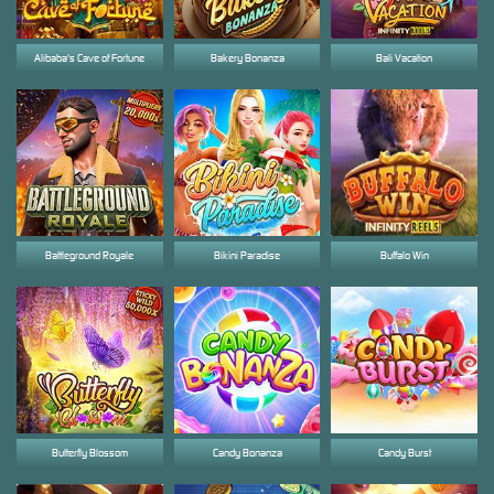
Alibaba's Cave of Fortune
Bakery Bonanza
Bali Vacation
Battleground Royale
Bikini Paradise
Buffalo Win
Butterfly Blossom
Candy Bonanza
Candy Burst