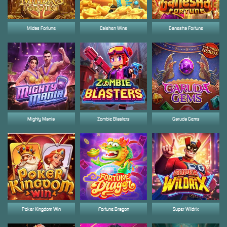
Midas Fortune
Caishen Wins
Ganesha Fortune
Mighty Mania
Zombie Blasters
Garuda Gems
Poker Kingdom Win
Fortune Dragon
Super Wildrix