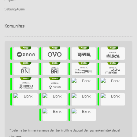
Sabung Ayam
Komunitas
* Selama bank maintenance dan bank offline deposit dan penarikan tidak dapat
diproses