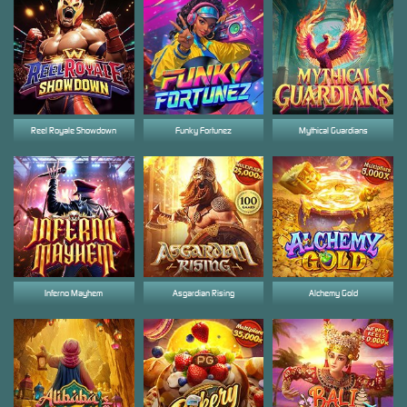
Reel Royale Showdown
Funky Fortunez
Mythical Guardians
Inferno Mayhem
Asgardian Rising
Alchemy Gold