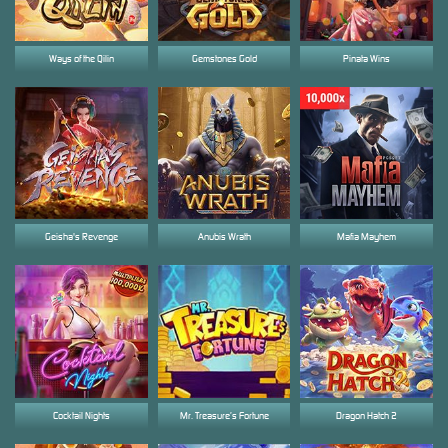
Ways of the Qilin
Gemstones Gold
Pinata Wins
Geisha's Revenge
Anubis Wrath
Mafia Mayhem
Cocktail Nights
Mr. Treasure’s Fortune
Dragon Hatch 2