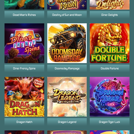
Dead Man's Riches
Destiny of Sun and Moon
Diner Delights
Diner Frenzy Spins
Doomsday Rampage
Double Fortune
Dragon Hatch
Dragon Legend
Dragon Tiger Luck