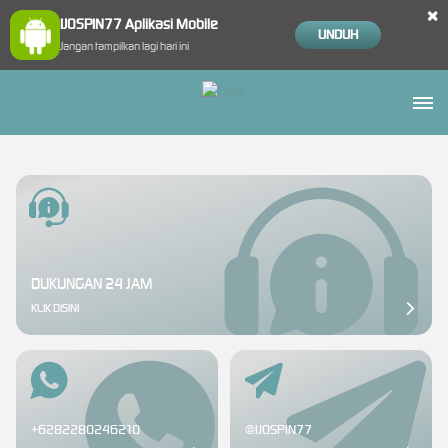
×
IJOSPIN77 Aplikasi Mobile
UNDUH
Jangan tampilkan lagi hari ini
DUKUNGAN 24 JAM
KLIK DISINI
+6282280246210
@IJOSPIN77