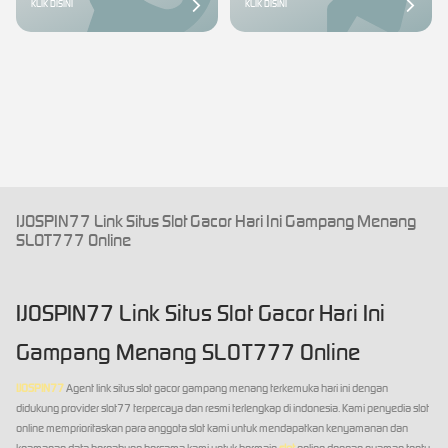
KLIK DISINI
KLIK DISINI
IJOSPIN77 Link Situs Slot Gacor Hari Ini Gampang Menang
SLOT777 Online
IJOSPIN77 Link Situs Slot Gacor Hari Ini
Gampang Menang SLOT777 Online
IJOSPIN77
Agent link situs slot gacor gampang menang terkemuka hari ini dengan
didukung provider slot77 terpercaya dan resmi terlengkap di indonesia. Kami penyedia slot
online memprioritaskan para anggota slot kami untuk mendapatkan kenyamanan dan