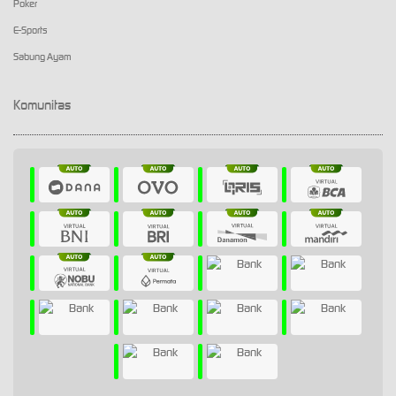
Poker
E-Sports
Sabung Ayam
Komunitas